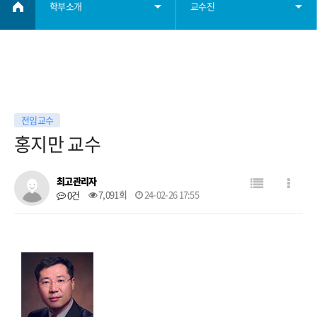
학부소개
교수진
학부소개
학부장인사말
학사정보
연혁
전임교수
홍지만 교수
학부자료
학부시설
최고관리자
대학원
교수진
7,091회
24-02-26 17:55
0건
찾아오시는 길
학생회
취업