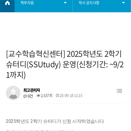
학부자료
학사 공지사항
학부소개
학사 공지사항
학사정보
졸업요건
[교수학습혁신센터] 2025학년도 2학기
학부자료
장학요건
슈터디(SSUtudy) 운영(신청기간: ~9/2
1까지)
자료실
대학원
최고관리자
2,637회
25-09-18 11:15
0건
학생회
취업
2025학년도 2학기 슈터디가 신청 시작하였습니다.