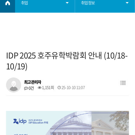
취업
취업정보
취업정보
학부소개
학사정보
IDP 2025 호주유학박람회 안내 (10/18-
학부자료
10/19)
대학원
최고관리자
1,151회
25-10-10 11:07
0건
학생회
취업