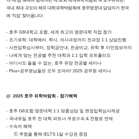
국내 최대 규모의 해외 대학유학박람회에 호주명문대 담당자가 한국
에 '직접' 찾아옵니다.
-
호주
G8
대학교 포함
,
세계 최고의 명문대학 직접 참가
-
조기유학
,
대학예비
,
학사
,
석사과정까지 전과정
1:1
상담진행
-
사전입학심사부터
,
장학금안내
,
전공비교
,
유학 후 이민정보까지
-
나에게 맞는 전공별 추천 대학과
1:1
입학 포트폴리오
-
어디서도 들을 수 없는
,
호주 유망 전공별 세미나
- Plus+
공무원님들은 모두 모여라
! 2025
공무원 세미나
@
2025
호주 유학박람회
-
참가혜택
-
호주
G8
포함 명문대학
1:1
맞춤상담 및 현장입학심사제공
-
국내유일 호주 전 대학 파트너 무료수속
&
전형료 면제
-
수속자 혜택
①
추첨을 통해
IELTS 1
달 수강권 증정