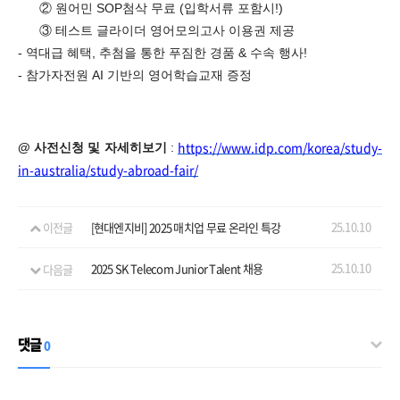
②
원어민
SOP
첨삭 무료
(
입학서류 포함시
!)
③
테스트 글라이더 영어모의고사 이용권 제공
-
역대급 혜택
,
추첨을 통한 푸짐한 경품
&
수속 행사
!
-
참가자전원
AI
기반의 영어학습교재 증정
https://www.idp.com/korea/study-
@ 사전신청 및
자세히보기
:
in-australia/study-abroad-fair/
25.10.10
이전글
[현대엔지비] 2025 매치업 무료 온라인 특강
25.10.10
다음글
2025 SK Telecom Junior Talent 채용
댓글
0