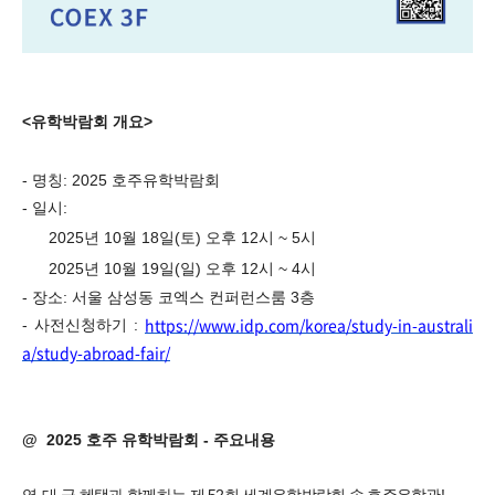
<
유학박람회 개요
>
-
명칭
: 2025
호주유학박람회
-
일시
:
2025
년
10
월
18
일
(
토
)
오후
12
시
~ 5
시
2025
년
10
월
19
일
(
일
)
오후
12
시
~ 4
시
-
장소
:
서울 삼성동 코엑스 컨퍼런스룸
3
층
https://www.idp.com/korea/study-in-australi
-
사전신청하기
:
a/study-abroad-fair/
@
2025
호주 유학박람회
-
주요내용
역·대·급 혜택과 함께하는 제 52회 세계유학박람회 속 호주유학관!