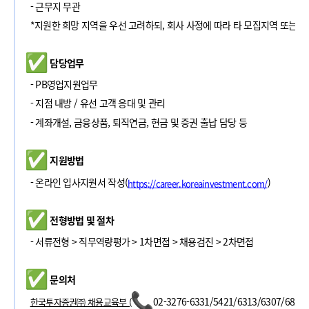
- 근무지 무관
*지원한 희망 지역을 우선 고려하되, 회사 사정에 따라 타 모집지역 또는 
담당업무
- PB영업지원업무
- 지점 내방 / 유선 고객 응대 및 관리
- 계좌개설, 금융상품, 퇴직연금, 현금 및 증권 출납 담당 등
지원방법
- 온라인 입사지원서 작성(
)
https://career.koreainvestment.com/
전형방법 및 절차
- 서류전형 > 직무역량평가 > 1차면접
>
채용검진 > 2차면접
문의처
02-3276-6331/5421/6313/6307/6823/
한국투자증권㈜ 채용교육부 (