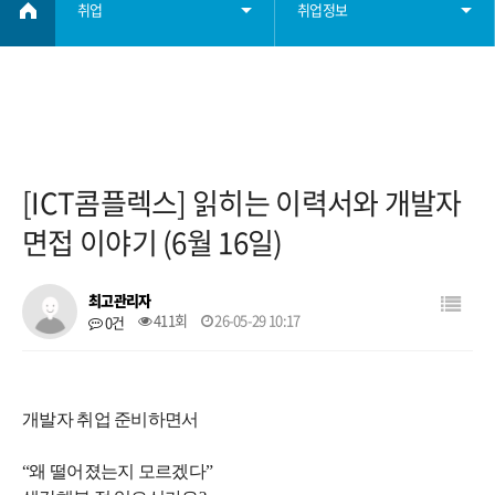
취업
취업정보
취업정보
학부소개
학사정보
[ICT콤플렉스] 읽히는 이력서와 개발자
학부자료
면접 이야기 (6월 16일)
대학원
최고관리자
411회
26-05-29 10:17
0건
학생회
개발자 취업 준비하면서
취업
“왜 떨어졌는지 모르겠다”