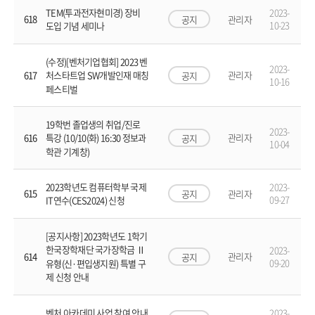
2023-
TEM(투과전자현미경) 장비
618
공지
관리자
10-23
도입 기념 세미나
(수정)[벤처기업협회] 2023 벤
2023-
617
관리자
처스타트업 SW개발인재 매칭
공지
10-16
페스티벌
19학번 졸업생의 취업/진로
2023-
616
관리자
특강 (10/10(화) 16:30 정보과
공지
10-04
학관 기계창)
2023-
2023학년도 컴퓨터학부 국제
615
공지
관리자
09-27
IT연수(CES2024) 신청
[공지사항] 2023학년도 1학기
한국장학재단 국가장학금 Ⅱ
2023-
614
관리자
공지
09-20
유형(신·편입생지원) 특별 구
제 신청 안내
2023-
벤처 아카데미 사업 참여 안내