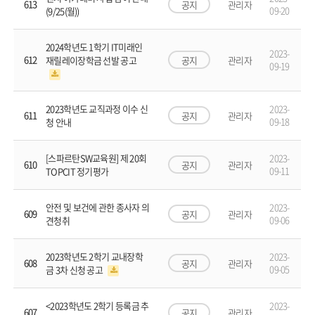
613
공지
관리자
09-20
(9/25(월))
2024학년도 1학기 IT미래인
2023-
612
공지
관리자
재릴레이장학금 선발 공고
09-19
2023-
2023학년도 교직과정 이수 신
611
공지
관리자
09-18
청 안내
2023-
[스파르탄SW교육원] 제 20회
610
공지
관리자
09-11
TOPCIT 정기평가
2023-
안전 및 보건에 관한 종사자 의
609
공지
관리자
09-06
견청취
2023-
2023학년도 2학기 교내장학
608
공지
관리자
09-05
금 3차 신청 공고
2023-
<2023학년도 2학기 등록금 추
607
공지
관리자