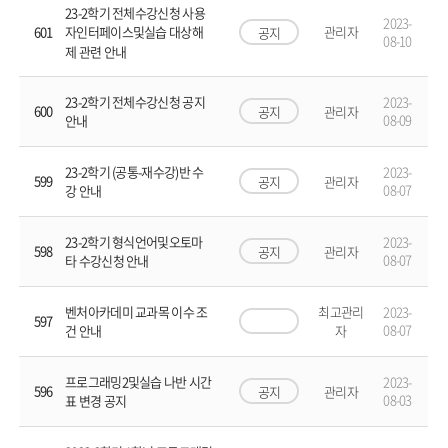
23-2학기 전체수강신청 사용
2023-
601
관리자
자인터페이스및실습 대상해
공지
08-10
제 관련 안내
2023-
23-2학기 전체수강신청 공지
600
공지
관리자
08-09
안내
2023-
23-2학기 (공통-재수강)반 수
599
공지
관리자
08-07
강 안내
2023-
23-2학기 형식언어및오토마
598
공지
관리자
08-07
타 수강신청 안내
2023-
벤처아카데미 교과목 이수 조
최고관리
597
08-07
건 안내
자
2023-
프로그래밍2및실습 나반 시간
596
공지
관리자
08-03
표 변경 공지