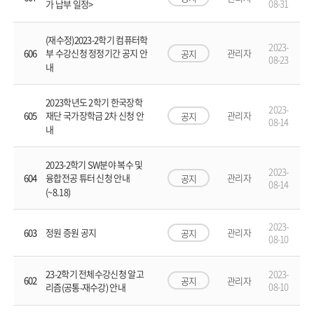
08-31
가 납부 일정>
(재수정)2023-2학기 컴퓨터학
2023-
606
관리자
부 수강신청 정정기간 공지 안
공지
08-23
내
2023학년도 2학기 한국장학
2023-
605
관리자
재단 국가장학금 2차 신청 안
공지
08-14
내
2023-2학기 SW분야 복수 및
2023-
604
관리자
융합전공 튜터 신청 안내
공지
08-14
(~8.18)
2023-
603
정원 증원 공지
관리자
공지
08-10
2023-
23-2학기 전체수강신청 알고
602
공지
관리자
08-10
리즘(공통-재수강) 안내