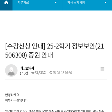
학부자료
학사 공지사항
학부소개
학사 공지사항
학사정보
졸업요건
[수강신청 안내] 25-2학기 정보보안(21
학부자료
장학요건
506308) 증원 안내
자료실
대학원
최고관리자
33,533회
25-08-13 16:30
0건
학생회
안녕하세요.
취업
학부사무실입니다.
25-2학기에 안상임교수님께서 강의하실 정보보안(21506308) 2개 분반 모두 최종