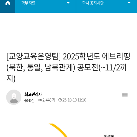
학부자료
학사 공지사항
학부소개
학사 공지사항
학사정보
졸업요건
[교양교육운영팀] 2025학년도 에브리띵
학부자료
장학요건
(북한, 통일, 남북관계) 공모전(~11/2까
지)
자료실
대학원
최고관리자
2,448회
25-10-10 11:10
0건
학생회
취업