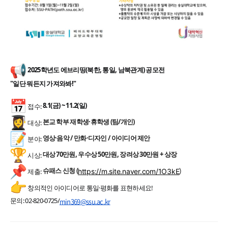
2025학년도 에브리띵
(북한, 통일, 남북관계)
공모전
"일단 뭐든지 가져와봐!"
8.1(금) ~ 11.2(일)
접수:
본교 학부 재학생·휴학생 (팀/개인)
대상:
영상·음악 / 만화·디자인 / 아이디어 제안
분야:
대상 70만원, 우수상 50만원, 장려상 30만원 + 상장
시상:
슈패스 신청 (
제출:
https://m.site.naver.com/1O3kE
)
창의적인 아이디어로 통일·평화를 표현하세요!
문의: 02-820-0725/
min369@ssu.ac.kr