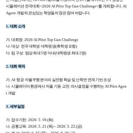
시뮬레이션 전국대회
<2026 AI Pilot Top Gun Challenge>
를 개최합니다
.
AI
Agent
개발와 관심있는 학생들의 많은 참여 바랍니다
.
1.
대회 소개
가
.
대회명
: 2026 AI Pilot Top Gun Challenge
나
.
대상
:
전국 대학생
·
대학원생
(
휴학생 포함
)
다
.
팀 구성
:
팀당 최대
5
명 이내
(
대학원생 최대
2
명
)
2.
대회 목적
가
. AI·
항공
·
자율주행 분야의 실전형 학습 및 산학연 연계 기반 조성
나
.
시뮬레이터 환경에서 자율 기동
·
교전
·
의사결정을 수행하는
AI Pilot Agen
t
개발
3.
세부일정
가
.
접수기한
: 2026. 5. 19.(
화
)
나
.
공통교육
: 2026. 5. 21.(
목
) ~ 2026. 5. 22.(
금
)