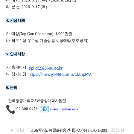
다
.
예 선
: 2026. 8. 27.(
목
) ~ 2026. 8. 28.(
금
)
라
.
본 선
: 2026. 9. 17.(
목
)
4.
시상 내역
가
.
대상
(Top Gun Champion): 1,000
만원
나
.
최우수상
·
우수상
·
기술상 등 시상예정
(
추후 공지
)
5.
안내사항
aipilot2026.kau.ac.kr
가
.
홈페이지
:
https://forms.gle/9BdJ3mu7CkkripRYA
나
.
참가신청
:
6.
문의
-
한국항공대학교
SW
중심대학사업단
02-300-0476,
swuniv@kau.ac.kr
26.05.14
이전글
2026학년도 AI 콜로퀴움 안내(5/20(수) 16:30-18:00)