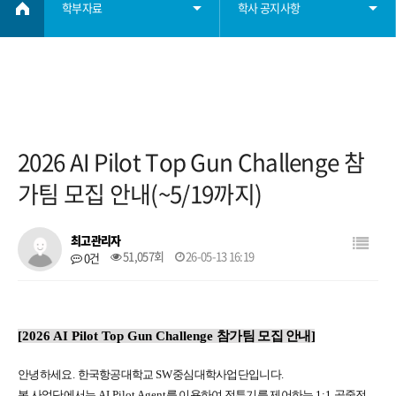
학부자료
학사 공지사항
학부소개
학사 공지사항
학사정보
졸업요건
2026 AI Pilot Top Gun Challenge 참
학부자료
장학요건
가팀 모집 안내(~5/19까지)
자료실
대학원
최고관리자
51,057회
26-05-13 16:19
0건
학생회
[2026 AI Pilot Top Gun Challenge
참가팀 모집 안내]
취업
안녕하세요
.
한국항공대학교
SW
중심대학사업단입니다
.
본 사업단에서는
AI Pilot Agent
를 이용하여 전투기를 제어하는
1:1
공중전