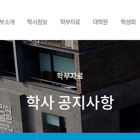
부소개
학사정보
학부자료
대학원
학생회
부장인사말
교육목표
학사 공지사항
대학원
학생회
공지사항
공지사항
연혁
교과과정
졸업요건
대학원 소개
학생회 소개
학부시설
교과개요
장학요건
교과과정
컴퓨터학부
교수진
자료실
학부자료
소모임
오시는 길
운영진 회의
학사 공지사항