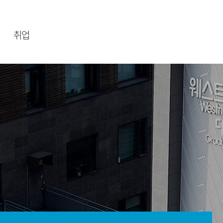
취업
취업정보
록