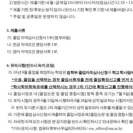
2)
방문시간
:
제출기한 내 월
~
금 매일
10
시부터
16
시까지
(
점심시간
12:10 ~ 13
*
제출 기한 전
/
후로는 받지 않으니 반드시 기한 확인 후 기한 내 제출 바랍니다
.
* 주말 및 공휴일은 운영하지 않습니다.
3.
제출서류
가
.
졸업 자격심사신청서
1
부
.(
첨부파일
)
나
.
전공 자격요건 증빙서류
1
부
.
다
.
영어 자격요건 증빙서류
1
부
.
4.
유의사항
(
반드시 숙지 요망
)
월 졸업을 희망하는 학생은
과
가
. 26
년 8
컴학부 졸업자격심사신청
학교 학사팀
*수료, 졸업을 선택하는 경우 졸업서류제출 전에 졸업확정신고를 먼저 진
*학사학위취득유예를 선택하시는 경우 2차 기간에 확정신고를 진행해야
나
. 졸업사정표 내 [졸업논문 및 졸업 종합시험] 항목 충족 표기는 7월 6일
다
.
토익 시험의 경우 6
월 13
일에 시행하여 6
월 24
일에 성적 발표하는 시험까지만
※
토익 외 다른 시험도 2차 제출기간까지
성적 발표되어 서류를 제출할 수 있
라
.
기존에 졸업심사신청서 제출하여 졸업사정표에
[
졸업논문 및 졸업 종합시험
마
.
자세한 자격요건 사항은 본 공지문을 반드시 확인하시고 안내문에서 확인 불
*기
타 문의 사항
:
컴퓨터학부사무실
(820-0920) / cse_office@ssu.ac.kr