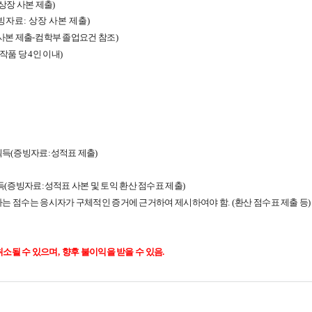
상장 사본 제출
)
증빙자료: 상장 사본 제출)
사본 제출
-
컴학부 졸업요건 참조
)
작품 당 4인 이내)
획득
(
증빙자료
:
성적표 제출
)
득
(
증빙자료
:
성적표 사본 및 토익 환산 점수표 제출
)
는 점수는 응시자가 구체적인 증거에 근거하여 제시하여야 함
. (
환산 점수표 제출 등
)
취소될 수 있으며
,
향후 불이익을 받을 수 있음
.