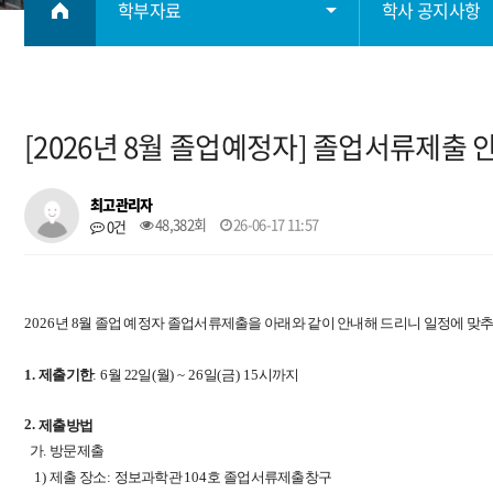
학부자료
학사 공지사항
학부소개
학사 공지사항
[2026년 8월 졸업예정자] 졸업서류제출 안
학사정보
졸업요건
최고관리자
학부자료
장학요건
48,382회
26-06-17 11:57
0건
자료실
대학원
2026
년 8
월 졸업 예정자 졸업서류제출을 아래와 같이 안내해 드리니 일정에 맞
학생회
1.
제출기한
: 6
월 22
일
(
월
) ~ 26
일
(
금
) 15
시까지​
2.
제출방법
취업
가
.
방문제출
1)
제출 장소
:
정보과학관
104
호 졸업서류제출창구