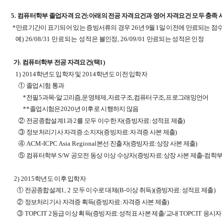
5.
컴퓨터학부 졸업자격 요건
:
아래의 전공 자격요건과 영어 자격요건 모두 충족 
*
만료기간이 표기되어 있는 증빙서류의 경우
26
년 9
월 1
일 이전에 만료되는 점
예
) 26/08/31 만료되는 성적은
불인정
, 26/09/01
만료되는 성적은 인정
가
.
컴퓨터학부 전공 자격요건
(
택
1)
1) 2014
학년도 입학자 및
2014
학년도 이전 입학자
①
졸업시험 통과
*
전필
5
과목
-
알고리즘
,
운영체제
,
자료구조
,
컴퓨터구조
,
프로그래밍언어
**
졸업시험은
2020
년 이후로 시행하지 않음
②
전공종합설계
1
과
2
를 모두 이수한 자
(
증빙자료
:
성적표 제출
)
③
정보처리기사 자격증 소지자
(
증빙자료
:
자격증 사본 제출
)
④
ACM-ICPC Asia Regional
본선 진출자
(
증빙자료
:
상장 사본 제출
)
⑤
컴퓨터학부
S/W
공모전 동상 이상 수상자
(
증빙자료
:
상장 사본 제출
-
컴학부
2) 2015
학년도 이후 입학자
①
전공종합설계
1, 2
모두 이수로 대체
(B-
이상 취득
)(
증빙자료
:
성적표 제출
)
②
정보처리기사 자격증 획득
(
증빙자료
:
자격증 사본 제출
)
③
TOPCIT 2
등급 이상 획득
(
증빙자료
:
성적표 사본 제출
/
교내
TOPCIT
응시자