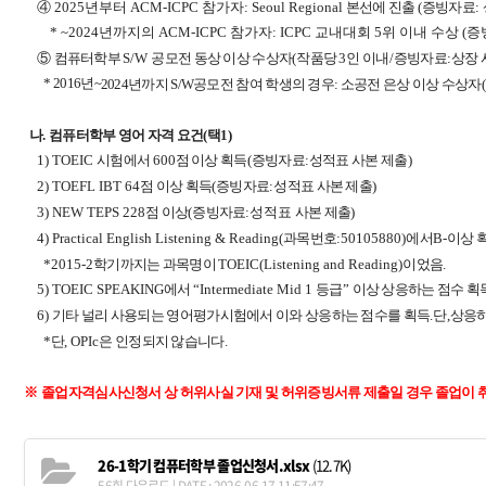
④ 2025년부터
ACM-ICPC 참가자: Seoul Regional
본선에 진출
(
증빙자료
:
* ~2024년까지의 ACM-ICPC 참가자: ICPC 교내대회 5위 이내 수상 (
⑤
컴퓨터학부
S/W
공모전 동상 이상 수상자
(
작품당
3
인 이내
/
증빙자료
:
상장 
* 2016년~
2024년까지 S/W공모전 참여 학생의 경우: 소공전 은상 이상 수상자(
나
.
컴퓨터학부 영어 자격 요건
(
택
1)
1) TOEIC
시험에서
600
점 이상 획득
(
증빙자료
:
성적표 사본 제출
)
2) TOEFL IBT 64
점 이상 획득
(
증빙자료
:
성적표 사본 제출
)
3) NEW TEPS 228
점 이상
(
증빙자료
:성적표
사본 제출
)
4) Practical English Listening & Reading(
과목번호
:50105880)
에서
B-
이상 
*2015-2
학기까지는 과목명이
TOEIC(Listening and Reading)
이었음
.
5) TOEIC SPEAKING
에서
“Intermediate Mid 1
등급
”
이상 상응하는 점수 획
6)
기타 널리 사용되는 영어평가시험에서 이와 상응하는 점수를 획득
.
단
,
상응하
*
단
, OPIc
은 인정되지 않습니다
.
※
졸업자격심사신청서 상 허위사실 기재 및 허위증빙서류 제출일 경우 졸업이 
26-1학기 컴퓨터학부 졸업신청서.xlsx
(12.7K)
56회 다운로드 | DATE : 2026-06-17 11:57:47