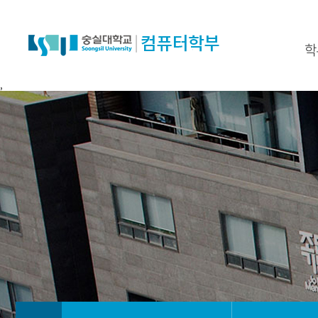
학
,
학
찾아