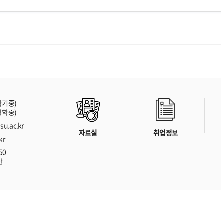
(학기중)
(방학중)
su.ac.kr
자료실
취업정보
kr
50
관