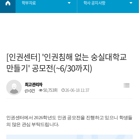
학부자료
학사 공지사항
학부소개
학사 공지사항
학사정보
졸업요건
[인권센터] '인권침해 없는 숭실대학교
학부자료
장학요건
만들기' 공모전(~6/30까지)
자료실
대학원
최고관리자
50,753회
26-06-18 11:37
0건
학생회
인권센터에서 2026학년도 인권 공모전을 진행하고 있으니 학생들
취업
의 많은 관심 부탁드립니다.