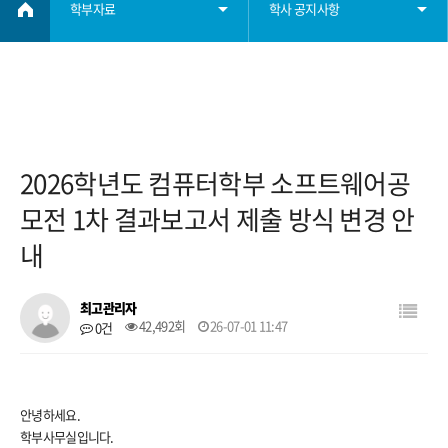
학부자료
학사 공지사항
학부소개
학사 공지사항
학사정보
졸업요건
2026학년도 컴퓨터학부 소프트웨어공
학부자료
장학요건
모전 1차 결과보고서 제출 방식 변경 안
내
자료실
대학원
최고관리자
42,492회
26-07-01 11:47
0건
학생회
취업
안녕하세요.
학부사무실입니다.