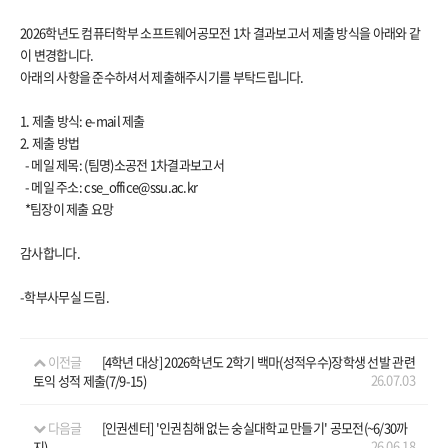
2026학년도 컴퓨터학부 소프트웨어공모전 1차 결과보고서 제출 방식을 아래와 같
이 변경합니다.
아래의 사항을 준수하셔서 제출해주시기를 부탁드립니다.
1. 제출 방식: e-mail 제출
2. 제출 방법
- 메일 제목: (팀명)소공전 1차결과보고서
- 메일 주소: cse_office@ssu.ac.kr
*팀장이 제출 요망
감사합니다.
-학부사무실 드림.
이전글
[4학년 대상] 2026학년도 2학기 백마(성적우수)장학생 선발 관련
26.07.03
토익 성적 제출(7/9-15)
다음글
[인권센터] '인권침해 없는 숭실대학교 만들기' 공모전(~6/30까
26.06.18
지)